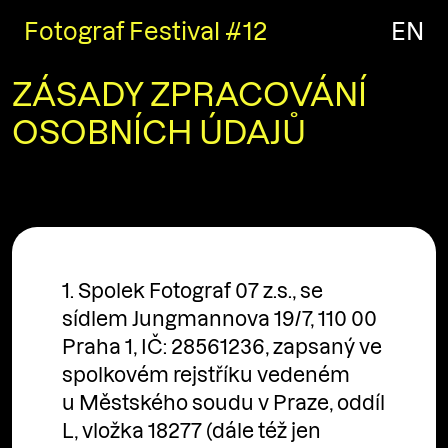
Fotograf Festival #12
EN
ZÁSADY ZPRACOVÁNÍ
OSOBNÍCH ÚDAJŮ
1. Spolek Fotograf 07 z.s., se
sídlem Jungmannova 19/7, 110 00
Praha 1, IČ: 28561236, zapsaný ve
spolkovém rejstříku vedeném
u Městského soudu v Praze, oddíl
L, vložka 18277 (dále též jen