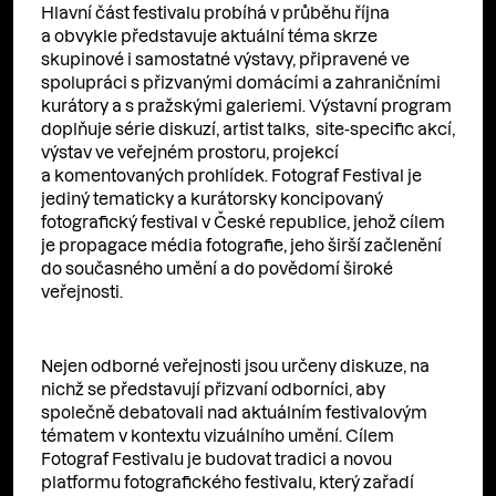
Hlavní část festivalu probíhá v průběhu října
a obvykle představuje aktuální téma skrze
skupinové i samostatné výstavy, připravené ve
spolupráci s přizvanými domácími a zahraničními
kurátory a s pražskými galeriemi. Výstavní program
doplňuje série diskuzí, artist talks, site-specific akcí,
výstav ve veřejném prostoru, projekcí
a komentovaných prohlídek. Fotograf Festival je
jediný tematicky a kurátorsky koncipovaný
fotografický festival v České republice, jehož cílem
je propagace média fotografie, jeho širší začlenění
do současného umění a do povědomí široké
veřejnosti.
Nejen odborné veřejnosti jsou určeny diskuze, na
nichž se představují přizvaní odborníci, aby
společně debatovali nad aktuálním festivalovým
tématem v kontextu vizuálního umění. Cílem
Fotograf Festivalu je budovat tradici a novou
platformu fotografického festivalu, který zařadí